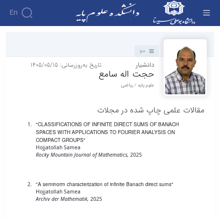
En
دانشکده - دانشکده علوم پایه
دانشکده
منو
درباره
آموزش
دانشیار
تاریخ به‌روزرسانی: 1405/05/15
آموزش
دانشکده
پژوهش
حجت اله سامع
پژوهش
تقویم
تاریخچه
افراد
علوم پایه / ریاضی
اساتید
اولویت
گروه
ریاست
آموزشی
اساتید
های
های
دروس
دانشکده
آموزشی
دانشکده
پژوهشی
مقالات علمی چاپ شده در مجلات
ارائه
رؤسای
گروه
اساتید
فرم
شده
پیشین
های
"CLASSIFICATIONS OF INFINITE DIRECT SUMS OF BANACH
بازنشسته
های
دوره
آلبوم
SPACES WITH APPLICATIONS TO FOURIER ANALYSIS ON
آموزشی
کارشناسی
پژوهشی
کارکنان
عکس
COMPACT GROUPS"
آمار
Hojjatollah Samea
فرم
کارگاه ها
اطلاعات
فیزیک
Rocky Mountain Journal of Mathematics,
2025
و
ها
تماس
ریاضی
آزمایشگاه
و
سازمان
زمین
ها
آئین
دانشکده
"A seminorm characterization of infinite Banach direct sums"
شناسی
زمین
نامه
معاونت
Hojjatollah Samea
زیست
شناسی
Archiv der Mathematik,
2025
ها
آموزشی
شناسی
زیست
تحصیلات
معاونت
شناسی