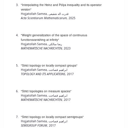
تکمیلی
پژوهشی
فیزیک
"Interpolating the Heinz and Pólya inequality and its operator
فرم
معاونت
version"
ریاضی
ها
تحصیلات
Hojjatollah Samea, قدرت اله شفیعی
و
و
تکمیلی
Acta Scientiarum Mathematicarum,
2025
آمار
آئین
نشریات
نامه
یافته
ها
"Weight generalization of the space of continuous
functionsvanishing at infinity"
های
سمینارها
Hojjatollah Samea, رضا سالکی
نوین
و
MATHEMATISCHE NACHRICHTEN,
2023
زمین
پایان
شناسی
نامه
کاربردی
ها
"Strict topology on locally compact groups"
رسوب
Hojjatollah Samea, ابراهیم فصاحت
TOPOLOGY AND ITS APPLICATIONS,
2017
شناسی
کاربردی
"Strict topologies on measure spaces"
Hojjatollah Samea, ابراهیم فصاحت
MATHEMATISCHE NACHRICHTEN,
2017
"Strict topology on locally compact semigroups"
Hojjatollah Samea, ابراهیم فصاحت
SEMIGROUP FORUM,
2017