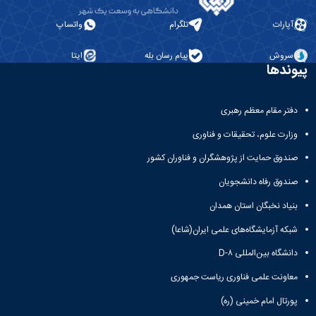
آپارات
تلگرام
واتساپ
سروش
پیام رسان بله
ایتا
پیوندها
دفتر مقام معظم رهبری
وزارت علوم، تحقیقات و فناوری
صندوق حمایت از پژوهشگران و فناوران کشور
صندوق رفاه دانشجویان
بنیاد نخبگان استان همدان
شبکه آزمایشگاه‌های علمی ایران(شاعا)
دانشگاه بین‌المللی D-۸
معاونت علمی فناوری ریاست جمهوری
پورتال امام خمینی (ره)