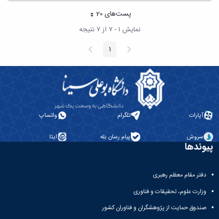
پست‌‌های 20
هر صفحه
نمایش ۱ - ۷ از ۷ نتیجه
پیغام
صفحه
1
صفحه
قبلی
بعد
آپارات
تلگرام
واتساپ
سروش
پیام رسان بله
ایتا
پیوندها
دفتر مقام معظم رهبری
وزارت علوم، تحقیقات و فناوری
صندوق حمایت از پژوهشگران و فناوران کشور