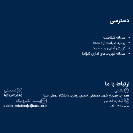
دسترسی
سامانه شفافیت
بیانیه صیانت از داده‌ها
گزارش آماری وب‌ سایت
سامانه فوریت‌های اداری (فؤاد)
ارتباط با ما
نشانی
کدپستی
همدان، چهارباغ شهید مصطفی احمدی روشن، دانشگاه بوعلی سینا
۶۵۱۷۸-۳۸۶۹۵
شماره تماس
پست الکترونیک
public_relation[at]basu.ac.ir
31400000 - 081