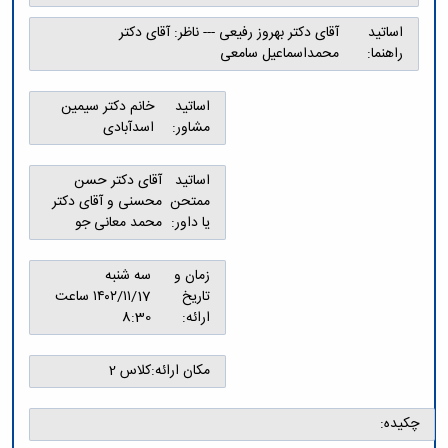
تکمیلی
پژوهشی
فیزیک
فرم
معاونت
اساتید
آقای دکتر بهروز رفیعی --- ناظر: آقای دکتر
ریاضی
ها
تحصیلات
راهنما:
محمداسماعیل سامعی
و
و
تکمیلی
آمار
آئین
نشریات
نامه
اساتید
خانم دکتر سیمین
یافته
ها
مشاور:
اسدآبادی
های
سمینارها
نوین
و
اساتید
آقای دکتر حسن
زمین
پایان
ممتحن
محسنی و آقای دکتر
شناسی
نامه
یا داور:
محمد معانی جو
کاربردی
ها
رسوب
شناسی
زمان و
سه شنبه
کاربردی
تاریخ
۱۴۰۲/۱۱/17 ساعت
ارائه:
8:30
مکان ارائه:
کلاس 2
چکیده: