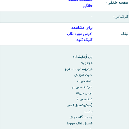
تکمیلی
پژوهشی
صفحه خانگی:
فیزیک
خانگی
فرم
معاونت
ریاضی
ها
تحصیلات
کارشناس:
-
و
و
تکمیلی
آمار
آئین
برای مشاهده
نشریات
نامه
لینک:
آدرس مورد نظر،
یافته
ها
کلیک کنید.
های
سمینارها
نوین
و
زمین
پایان
این آزمایشگاه
شناسی
نامه
مجهز به
کاربردی
ها
میکروسکوپ استرئو
رسوب
جهت آموزش
شناسی
دانشجویان
کاربردی
کارشناسی در
درس دیرینه
شناسی 2
(میکروفسیل) می
باشد
.
آزمایشگاه دارای
فسیل های مربوط
به درس دیرینه