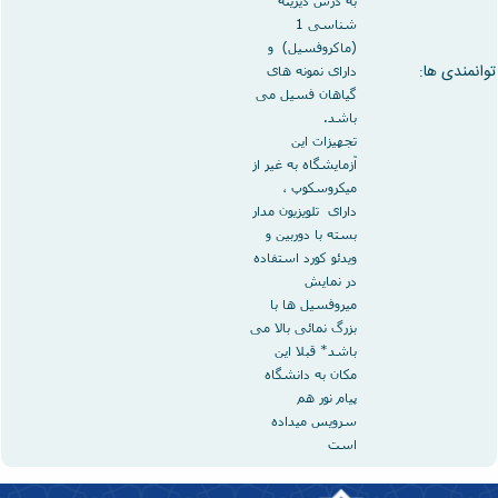
شناسی 1
(ماکروفسیل) و
توانمندی ها:
دارای نمونه های
گیاهان فسیل می
باشد
.
تجهیزات این
آزمایشگاه به غیر از
میکروسکوپ ،
دارای تلویزیون مدار
بسته با دوربین و
ویدئو کورد استفاده
در نمایش
میروفسیل ها با
بزرگ نمائی بالا می
باشد* قبلا این
مکان به دانشگاه
پیام نور هم
سرویس میداده
است