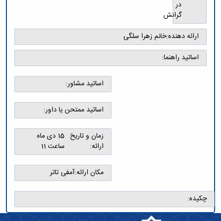
تکمیلی
پژوهشی
در
فیزیک
فرم
معاونت
گرانش
ریاضی
ها
تحصیلات
و
و
تکمیلی
ارائه دهنده:
خانم زهرا سلگی
آمار
آئین
نشریات
نامه
اساتید راهنما:
یافته
ها
های
سمینارها
نوین
و
اساتید مشاور:
زمین
پایان
شناسی
نامه
اساتید ممتحن یا داور:
کاربردی
ها
رسوب
شناسی
زمان و تاریخ
15 دی ماه
کاربردی
ارائه:
ساعت 11
مکان ارائه:
آمفی تاتر
چکیده: