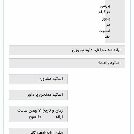
تکمیلی
پژوهشی
فیزیک
بررسی
فرم
معاونت
ریاضی
دیاگرام
ها
تحصیلات
و
پنروز
و
تکمیلی
آمار
در
آئین
نشریات
نسبیت
نامه
یافته
عام
ها
های
سمینارها
نوین
ارائه دهنده:
آقای داود نوروزی
و
زمین
پایان
شناسی
نامه
اساتید راهنما:
کاربردی
ها
رسوب
اساتید مشاور:
شناسی
کاربردی
اساتید ممتحن یا داور:
زمان و تاریخ
7 بهمن ساعت
ارائه:
10 صبح
مکان ارائه:
امفی تاتر