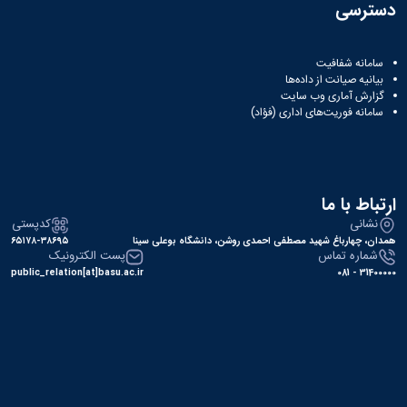
دسترسی
سامانه شفافیت
بیانیه صیانت از داده‌ها
گزارش آماری وب‌ سایت
سامانه فوریت‌های اداری (فؤاد)
ارتباط با ما
نشانی
کدپستی
همدان، چهارباغ شهید مصطفی احمدی روشن، دانشگاه بوعلی سینا
۶۵۱۷۸-۳۸۶۹۵
شماره تماس
پست الکترونیک
public_relation[at]basu.ac.ir
31400000 - 081