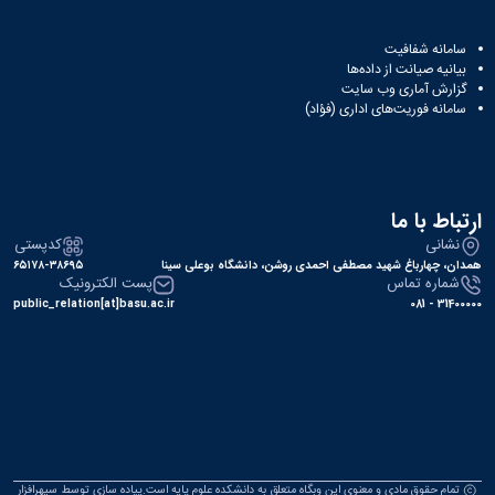
سامانه شفافیت
بیانیه صیانت از داده‌ها
گزارش آماری وب‌ سایت
سامانه فوریت‌های اداری (فؤاد)
ارتباط با ما
نشانی
کدپستی
همدان، چهارباغ شهید مصطفی احمدی روشن، دانشگاه بوعلی سینا
۶۵۱۷۸-۳۸۶۹۵
شماره تماس
پست الکترونیک
public_relation[at]basu.ac.ir
31400000 - 081
تمام حقوق مادی و معنوی این وبگاه متعلق به دانشکده علوم پایه است.پیاده سازی توسط
سپهرافزار