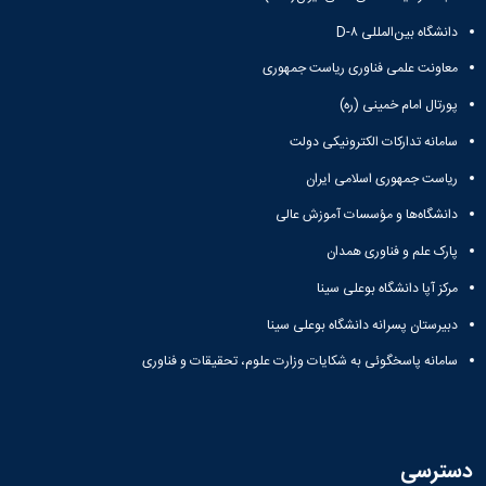
تکمیلی
پژوهشی
فیزیک
فرم
معاونت
دانشگاه بین‌المللی D-۸
ریاضی
ها
تحصیلات
و
و
معاونت علمی فناوری ریاست جمهوری
تکمیلی
آمار
آئین
پورتال امام خمینی (ره)
نشریات
نامه
یافته
ها
سامانه تدارکات الکترونیکی دولت
های
سمینارها
نوین
ریاست جمهوری اسلامی ایران
و
زمین
پایان
دانشگاه‌ها و مؤسسات آموزش عالی
شناسی
نامه
کاربردی
ها
پارک علم و فناوری همدان
رسوب
مرکز آپا دانشگاه بوعلی سینا
شناسی
کاربردی
دبیرستان پسرانه دانشگاه بوعلی سینا
سامانه پاسخگوئی به شکایات وزارت علوم، تحقیقات و فناوری
دسترسی