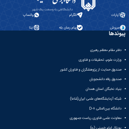
آپارات
تلگرام
واتساپ
سروش
پیام رسان بله
ایتا
پیوندها
دفتر مقام معظم رهبری
وزارت علوم، تحقیقات و فناوری
صندوق حمایت از پژوهشگران و فناوران کشور
صندوق رفاه دانشجویان
بنیاد نخبگان استان همدان
شبکه آزمایشگاه‌های علمی ایران(شاعا)
دانشگاه بین‌المللی D-۸
معاونت علمی فناوری ریاست جمهوری
پورتال امام خمینی (ره)