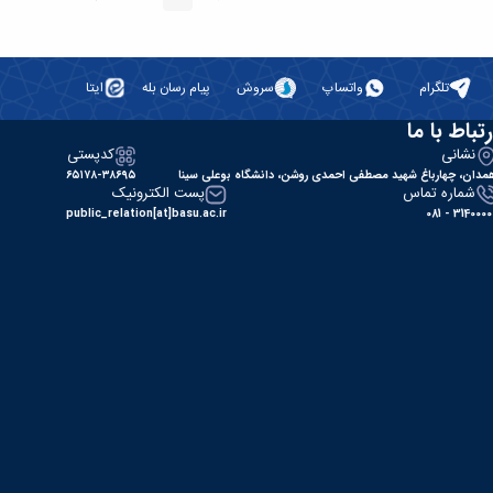
قبلی
بعد
تلگرام
واتساپ
سروش
پیام رسان بله
ایتا
رتباط با ما
نشانی
کدپستی
مدان، چهارباغ شهید مصطفی احمدی روشن، دانشگاه بوعلی سینا
۶۵۱۷۸-۳۸۶۹۵
شماره تماس
پست الکترونیک
public_relation[at]basu.ac.ir
31400000 - 0