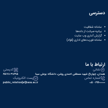
سترسی
سامانه شفافیت
بیانیه صیانت از داده‌ها
گزارش آماری وب‌ سایت
سامانه فوریت‌های اداری (فؤاد)
تباط با ما
نشانی
کدپستی
دان، چهارباغ شهید مصطفی احمدی روشن، دانشگاه بوعلی سینا
۶۵۱۷۸-۳۸۶۹۵
شماره تماس
پست الکترونیک
public_relation[at]basu.ac.ir
31400000 -