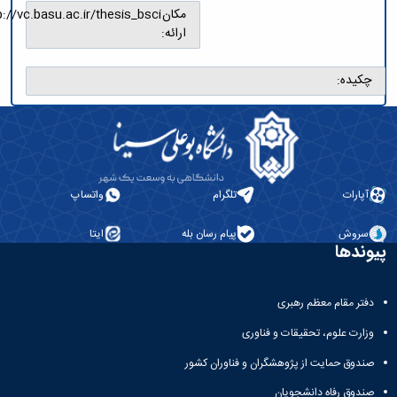
مکان
http://vc.basu.ac.ir/thesis_bsci
ارائه:
چکیده:
آپارات
تلگرام
واتساپ
سروش
پیام رسان بله
ایتا
وندها
دفتر مقام معظم رهبری
وزارت علوم، تحقیقات و فناوری
صندوق حمایت از پژوهشگران و فناوران کشور
صندوق رفاه دانشجویان