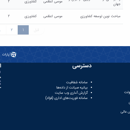
موسی اعظمی
کشاورزی
2
جهان
مباحث نوین توسعه کشاورزی
موسی اعظمی
کشاورزی
2
قبل
1
2
.
آپارات
دسترسی
ا
ه
سامانه شفافیت
بیانیه صیانت از داده‌ها
81
ولت
گزارش آماری وب‌ سایت
سامانه فوریت‌های اداری (فؤاد)
 عالی