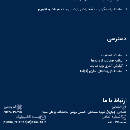
سامانه پاسخگوئی به شکایات وزارت علوم، تحقیقات و فناوری
دسترسی
سامانه شفافیت
بیانیه صیانت از داده‌ها
گزارش آماری وب‌ سایت
سامانه فوریت‌های اداری (فؤاد)
ارتباط با ما
نشانی
کدپستی
همدان، چهارباغ شهید مصطفی احمدی روشن، دانشگاه بوعلی سینا
۶۵۱۷۸-۳۸۶۹۵
شماره تماس
پست الکترونیک
public_relation[at]basu.ac.ir
31400000 - 081