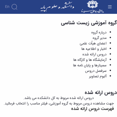
En
گروه آموزشی زیست شناسی
دروس ارائه شده - دانشکده علوم پایه
دانشکده
درباره
درباره گروه
آموزش
آموزش
دانشکده
پژوهش
مدیر گروه
پژوهش
تقویم
تاریخچه
افراد
اعضای هیاُت علمی
اساتید
اولویت
گروه
ریاست
آموزشی
اخبار و اطلاعیه ها
اساتید
های
های
دروس
دانشکده
دروس ارائه شده
آموزشی
دانشکده
پژوهشی
ارائه
رؤسای
آزمایشگاه ها و کارگاه ها
گروه
اساتید
فرم
شده
پیشین
سمینارها و پایان نامه ها
های
بازنشسته
های
دوره
آلبوم
سرفصل دروس
آموزشی
کارشناسی
پژوهشی
کارکنان
عکس
آلبوم تصاویر
آمار
فرم
کارگاه ها
اطلاعات
فیزیک
و
ها
تماس
ریاضی
آزمایشگاه
و
سازمان
دروس ارائه شده
زمین
ها
آئین
دانشکده
دروس ارائه شده مربوط به کل دانشکده می باشد.
شناسی
زمین
نامه
معاونت
جهت مشاهده دروس مربوط به گروه آموزشی، فیلتر مناسب را انتخاب فرمائید.
زیست
شناسی
ها
آموزشی
فهرست دروس ارائه شده
شناسی
زیست
تحصیلات
معاونت
شناسی