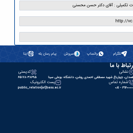
ات تکمیلی : آقای دکتر حسن محسنی
http://vc
تلگرام
واتساپ
سروش
پیام رسان بله
ایتا
رتباط با ما
نشانی
کدپستی
مدان، چهارباغ شهید مصطفی احمدی روشن، دانشگاه بوعلی سینا
۶۵۱۷۸-۳۸۶۹۵
شماره تماس
پست الکترونیک
public_relation[at]basu.ac.ir
31400000 - 0