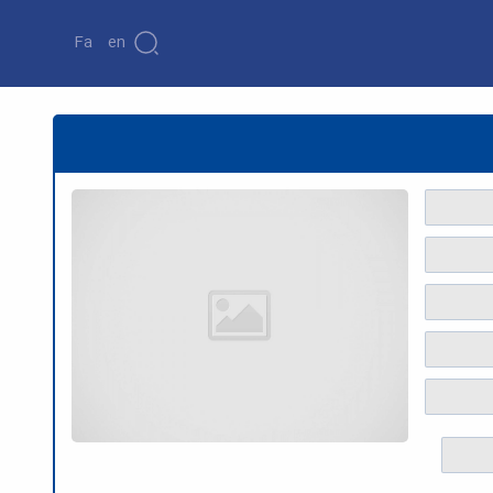
Fa
En