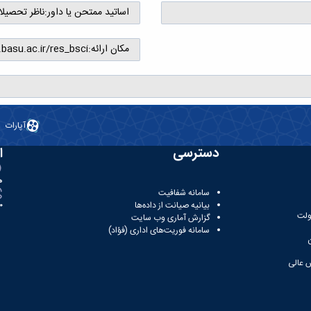
اساتید ممتحن یا داور:
ناظر تحصیل
مکان ارائه:
.basu.ac.ir/res_bsci
آپارات
دسترسی
ا
ه
سامانه شفافیت
بیانیه صیانت از داده‌ها
81
ولت
گزارش آماری وب‌ سایت
سامانه فوریت‌های اداری (فؤاد)
 عالی