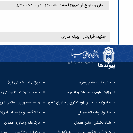
زمان و تاریخ ارائه:
25 اسفند ماه 1400 - در ساعت: 11:30
چکیده:
گرایش : بهینه سازی
پیوندها
دفتر مقام معظم رهبری
پورتال امام خمینی (ره)
وزارت علوم، تحقیقات و فناوری
سامانه تدارکات الکترونیکی د
صندوق حمایت از پژوهشگران و فناوران کشور
ریاست جمهوری اسلامی ایران
صندوق رفاه دانشجویان
دانشگاه‌ها و مؤسسات آموزش
بنیاد نخبگان استان همدان
پارک علم و فناوری همدان
شبکه آزمایشگاه‌های علمی ایران(شاعا)
مرکز آپا دانشگاه بوعلی سینا